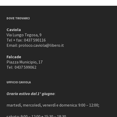
DOVE TROVARCI
Caviola
Via Lungo Tegosa, 9
Tel + fax : 0437 590116
Email: proloco.caviola@libero.it
Falcade
Piazza Municipio, 17
Tel: 0437 599062
UFFICIO CAVIOLA
Orario estivo dal 1° giugno
:
martedì, mercoledì, venerdì e domenica: 9:00 – 12:00;
sabato: 9:00 – 12:00 e 15:30 – 18:30.