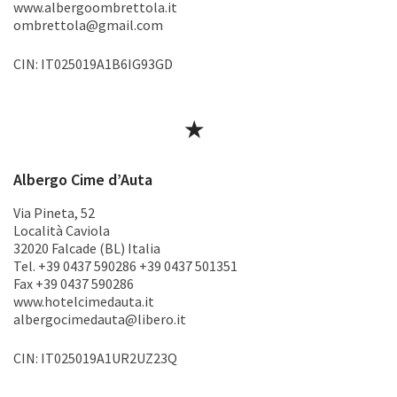
www.albergoombrettola.it
ombrettola@gmail.com
CIN: IT025019A1B6IG93GD
★
Albergo Cime d’Auta
Via Pineta, 52
Località Caviola
32020 Falcade (BL) Italia
Tel. +39 0437 590286 +39 0437 501351
Fax +39 0437 590286
www.hotelcimedauta.it
albergocimedauta@libero.it
CIN: IT025019A1UR2UZ23Q