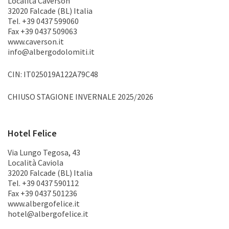
Località Caverson
32020 Falcade (BL) Italia
Tel. +39 0437 599060
Fax +39 0437 509063
www.caverson.it
info@albergodolomiti.it
CIN: IT025019A122A79C48
CHIUSO STAGIONE INVERNALE 2025/2026
Hotel Felice
Via Lungo Tegosa, 43
Località Caviola
32020 Falcade (BL) Italia
Tel. +39 0437 590112
Fax +39 0437 501236
www.albergofelice.it
hotel@albergofelice.it