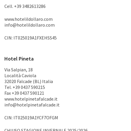
Cell. +39 3482613286
www.hotelildollaro.com
info@hotelildollaro.com
CIN: IT025019A1FXEHSS45
Hotel Pineta
Via Salpian, 18
Località Caviola
32020 Falcade (BL) Italia
Tel. +39 0437 590215
Fax +39 0437 590121
www.hotelpinetafalcade.it
info@hotelpinetafalcade.it
CIN: IT025019A1YCF7OFGM
CHIUSO STAGIONE INVERNALE 2025/2026