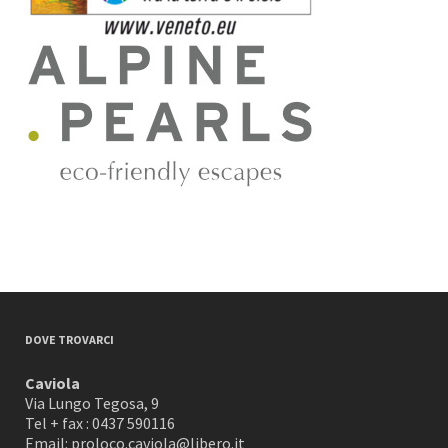
DOVE TROVARCI
Caviola
Via Lungo Tegosa, 9
Tel + fax : 0437 590116
Email: proloco.caviola@libero.it