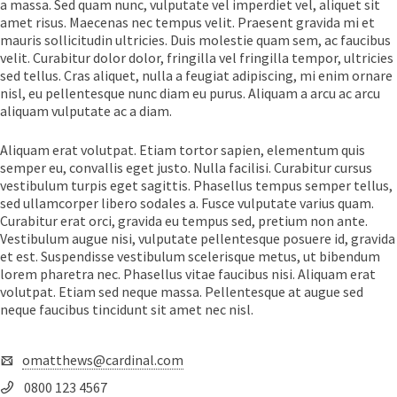
a massa. Sed quam nunc, vulputate vel imperdiet vel, aliquet sit
amet risus. Maecenas nec tempus velit. Praesent gravida mi et
mauris sollicitudin ultricies. Duis molestie quam sem, ac faucibus
velit. Curabitur dolor dolor, fringilla vel fringilla tempor, ultricies
sed tellus. Cras aliquet, nulla a feugiat adipiscing, mi enim ornare
nisl, eu pellentesque nunc diam eu purus. Aliquam a arcu ac arcu
aliquam vulputate ac a diam.
Aliquam erat volutpat. Etiam tortor sapien, elementum quis
semper eu, convallis eget justo. Nulla facilisi. Curabitur cursus
vestibulum turpis eget sagittis. Phasellus tempus semper tellus,
sed ullamcorper libero sodales a. Fusce vulputate varius quam.
Curabitur erat orci, gravida eu tempus sed, pretium non ante.
Vestibulum augue nisi, vulputate pellentesque posuere id, gravida
et est. Suspendisse vestibulum scelerisque metus, ut bibendum
lorem pharetra nec. Phasellus vitae faucibus nisi. Aliquam erat
volutpat. Etiam sed neque massa. Pellentesque at augue sed
neque faucibus tincidunt sit amet nec nisl.
omatthews@cardinal.com
0800 123 4567