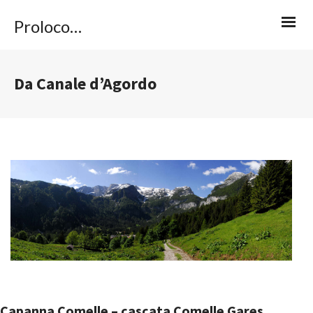
Proloco Caviola
Da Canale d’Agordo
Capanna Comelle – cascata Comelle­ Gares