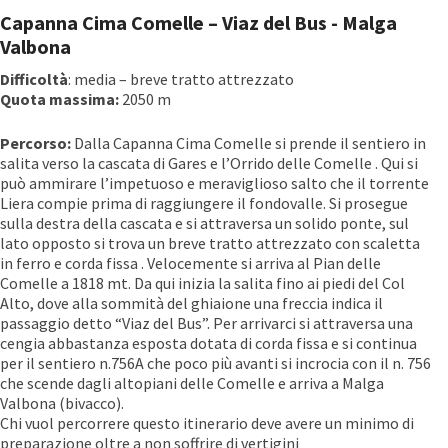
Capanna Cima Comelle – Viaz del Bus ­- Malga
Valbona
Difficoltà
: media – breve tratto attrezzato
Quota massima:
2050 m
Percorso:
Dalla Capanna Cima Comelle si prende il sentiero in
salita verso la cascata di Gares e l’Orrido delle Comelle . Qui si
può ammirare l’impetuoso e meraviglioso salto che il torrente
Liera compie prima di raggiungere il fondovalle. Si prosegue
sulla destra della cascata e si attraversa un solido ponte, sul
lato opposto si trova un breve tratto attrezzato con scaletta
in ferro e corda fissa . Velocemente si arriva al Pian delle
Comelle a 1818 mt. Da qui inizia la salita fino ai piedi del Col
Alto, dove alla sommità del ghiaione una freccia indica il
passaggio detto “Viaz del Bus”. Per arrivarci si attraversa una
cengia abbastanza esposta dotata di corda fissa e si continua
per il sentiero n.756A che poco più avanti si incrocia con il n. 756
che scende dagli altopiani delle Comelle e arriva a Malga
Valbona (bivacco).
Chi vuol percorrere questo itinerario deve avere un minimo di
preparazione oltre a non soffrire di vertigini